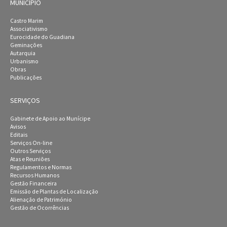
MUNICÍPIO
Castro Marim
Associativismo
Eurocidade do Guadiana
Geminações
Autarquia
Urbanismo
Obras
Publicações
SERVIÇOS
Gabinete de Apoio ao Munícipe
Avisos
Editais
Serviços On-line
Outros Serviços
Atas e Reuniões
Regulamentos e Normas
Recursos Humanos
Gestão Financeira
Emissão de Plantas de Localização
Alienação de Património
Gestão de Ocorrências