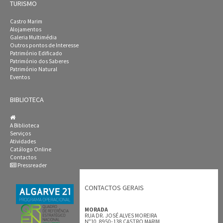
TURISMO
Castro Marim
Alojamentos
Galeria Multimédia
Outros pontos de Interesse
Património Edificado
Património dos Saberes
Património Natural
Eventos
BIBLIOTECA
A Biblioteca
Serviços
Atividades
Catálogo Online
Contactos
Pressreader
CONTACTOS GERAIS
MORADA
RUA DR. JOSÉ ALVES MOREIRA
Nº10, 8950-138 CASTRO MARIM