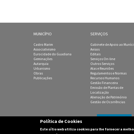
MUNICÍPIO
SERVIÇOS
Castro Marim
Gabinete de Apoio ao Muníc
Associativismo
Avisos
Eurocidade do Guadiana
Editais
Geminações
Serviços On-line
Autarquia
Outros Serviços
Urbanismo
Atas e Reuniões
Obras
Regulamentos e Normas
Publicações
Recursos Humanos
Gestão Financeira
Emissão de Plantas de
Localização
Alienação de Património
Gestão de Ocorrências
Política de Cookies
Este sítio web utiliza cookies para lhe fornecer a melh
(C) 2003-2016 Câmara M