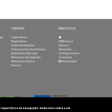
TURISMO
BIBLIOTECA
ipe
Castro Marim
Alojamentos
A Biblioteca
Galeria Multimédia
Serviços
Outros pontos de Interesse
Atividades
Património Edificado
Catálogo Online
Património dos Saberes
Contactos
Património Natural
Pressreader
Eventos
or experiência de navegação. Saiba mais sobre a em
unicipal de Castro Marim - Todos os direitos reservados