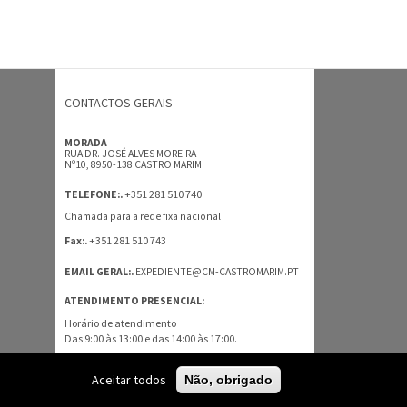
CONTACTOS GERAIS
MORADA
RUA DR. JOSÉ ALVES MOREIRA
Nº10, 8950-138 CASTRO MARIM
+351 281 510 740
TELEFONE:.
Chamada para a rede fixa nacional
+351 281 510 743
Fax:.
EMAIL GERAL:.
EXPEDIENTE@CM-CASTROMARIM.PT
ATENDIMENTO PRESENCIAL:
Horário de atendimento
Das 9:00 às 13:00 e das 14:00 às 17:00.
TODOS OS CONTACTOS
Aceitar todos
Não, obrigado