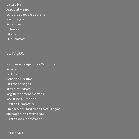
Castro Marim
Associativismo
Eurocidade do Guadiana
Geminações
Autarquia
Urbanismo
Obras
Publicações
SERVIÇOS
Gabinete de Apoio ao Munícipe
Avisos
Editais
Serviços On-line
Outros Serviços
Atas e Reuniões
Regulamentos e Normas
Recursos Humanos
Gestão Financeira
Emissão de Plantas de Localização
Alienação de Património
Gestão de Ocorrências
TURISMO