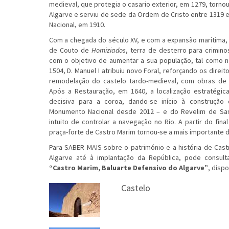
medieval, que protegia o casario exterior, em 1279, torn
Algarve e serviu de sede da Ordem de Cristo entre 1319 
Nacional, em 1910.
Com a chegada do século XV, e com a expansão marítima,
de Couto de
Homiziados
, terra de desterro para criminos
com o objetivo de aumentar a sua população, tal como 
1504, D. Manuel I atribuiu novo Foral, reforçando os direi
remodelação do castelo tardo-medieval, com obras de a
Após a Restauração, em 1640, a localização estratégic
decisiva para a coroa, dando-se início à construçã
Monumento Nacional desde 2012 – e do Revelim de San
intuito de controlar a navegação no Rio. A partir do final
praça-forte de Castro Marim tornou-se a mais importante 
Para SABER MAIS sobre o património e a história de Cas
Algarve até à implantação da República, pode consul
“Castro Marim, Baluarte Defensivo do Algarve”
, dispo
Castelo