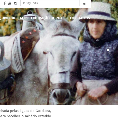
Formulário
Pesquisar
de
QUIVO DIGITAL
EXPOSIÇÃO DE RUA
CONTACTOS
pesquisa
anhada pelas águas do Guadiana,
ara recolher o minério extraído