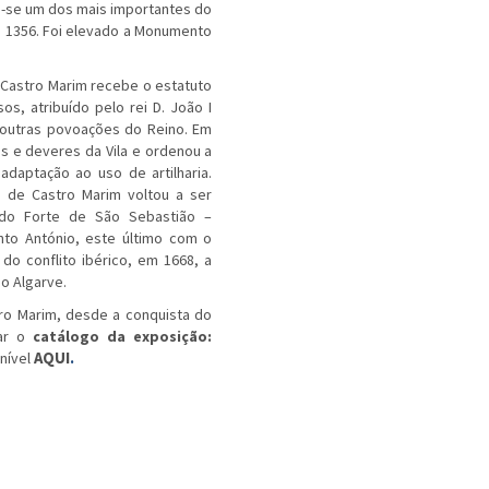
ou-se um dos mais importantes do
e 1356. Foi elevado a Monumento
 Castro Marim recebe o estatuto
os, atribuído pelo rei D. João I
noutras povoações do Reino. Em
tos e deveres da Vila e ordenou a
daptação ao uso de artilharia.
a de Castro Marim voltou a ser
o do Forte de São Sebastião –
to António, este último com o
 do conflito ibérico, em 1668, a
do Algarve.
tro Marim, desde a conquista do
tar o
catálogo da exposição:
nível
AQUI
.