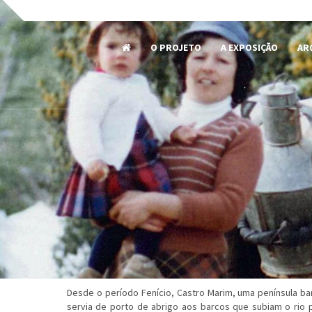
O PROJETO
A EXPOSIÇÃO
AR
Desde o período Fenício, Castro Marim, uma península b
servia de porto de abrigo aos barcos que subiam o rio p