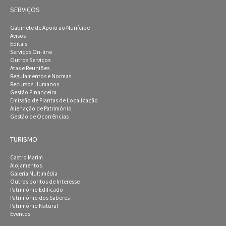
SERVIÇOS
Gabinete de Apoio ao Munícipe
Avisos
Editais
Serviços On-line
Outros Serviços
Atas e Reuniões
Regulamentos e Normas
Recursos Humanos
Gestão Financeira
Emissão de Plantas de Localização
Alienação de Património
Gestão de Ocorrências
TURISMO
Castro Marim
Alojamentos
Galeria Multimédia
Outros pontos de Interesse
Património Edificado
Património dos Saberes
Património Natural
Eventos