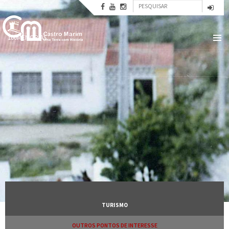
Formulário
Passar
para
Pesquisar
de
o
conteúdo
pesquisa
100MEMORIAS
principal
TURISMO
OUTROS PONTOS DE INTERESSE