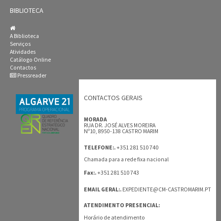
BIBLIOTECA
A Biblioteca
Serviços
Atividades
Catálogo Online
Contactos
Pressreader
CONTACTOS GERAIS
MORADA
RUA DR. JOSÉ ALVES MOREIRA
Nº10, 8950-138 CASTRO MARIM
+351 281 510 740
TELEFONE:.
Chamada para a rede fixa nacional
+351 281 510 743
Fax:.
EMAIL GERAL:.
EXPEDIENTE@CM-CASTROMARIM.PT
ATENDIMENTO PRESENCIAL:
Horário de atendimento