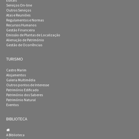
Editais
Serviços On-line
Outros Serviços
Atas e Reuniões
Regulamentos e Normas
Recursos Humanos
Gestão Financeira
Emissão de Plantas de Localização
Alienação de Património
Gestão de Ocorrências
TURISMO
Castro Marim
Alojamentos
Galeria Multimédia
Outros pontos de Interesse
Património Edificado
Património dos Saberes
Património Natural
Eventos
BIBLIOTECA
A Biblioteca