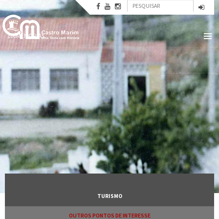
Formulário
Passar
para
Pesquisar
de
o
conteúdo
pesquisa
100MEMORIAS
principal
TURISMO
OUTROS PONTOS DE INTERESSE