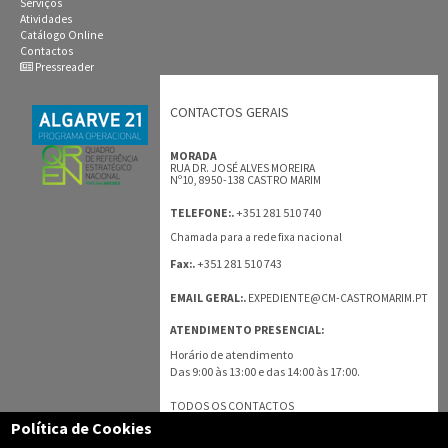
Serviços
Atividades
Catálogo Online
Contactos
Pressreader
CONTACTOS GERAIS
MORADA
RUA DR. JOSÉ ALVES MOREIRA
Nº10, 8950-138 CASTRO MARIM
+351 281 510 740
TELEFONE:.
Chamada para a rede fixa nacional
+351 281 510 743
Fax:.
EMAIL GERAL:.
EXPEDIENTE@CM-CASTROMARIM.PT
ATENDIMENTO PRESENCIAL:
Horário de atendimento
Das 9:00 às 13:00 e das 14:00 às 17:00.
TODOS OS CONTACTOS
Política de Cookies