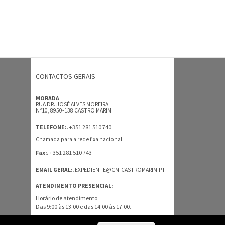
CONTACTOS GERAIS
MORADA
RUA DR. JOSÉ ALVES MOREIRA
Nº10, 8950-138 CASTRO MARIM
+351 281 510 740
TELEFONE:.
Chamada para a rede fixa nacional
+351 281 510 743
Fax:.
EMAIL GERAL:.
EXPEDIENTE@CM-CASTROMARIM.PT
ATENDIMENTO PRESENCIAL:
Horário de atendimento
Das 9:00 às 13:00 e das 14:00 às 17:00.
TODOS OS CONTACTOS