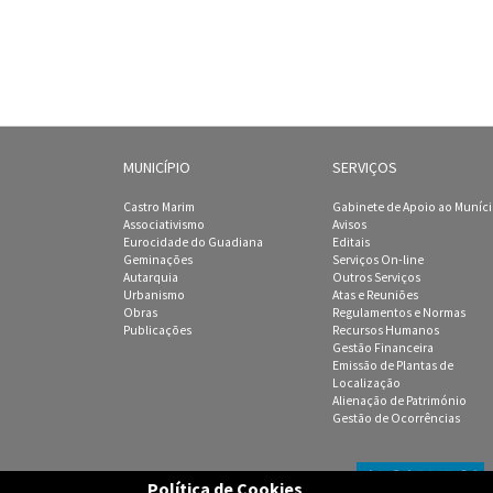
MUNICÍPIO
SERVIÇOS
Castro Marim
Gabinete de Apoio ao Muníc
Associativismo
Avisos
Eurocidade do Guadiana
Editais
Geminações
Serviços On-line
Autarquia
Outros Serviços
Urbanismo
Atas e Reuniões
Obras
Regulamentos e Normas
Publicações
Recursos Humanos
Gestão Financeira
Emissão de Plantas de
Localização
Alienação de Património
Gestão de Ocorrências
Política de Cookies