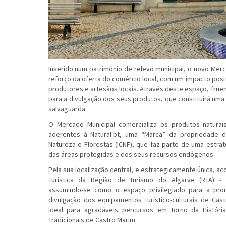
Inserido num património de relevo municipal, o novo Mer
reforço da oferta do comércio local, com um impacto posi
produtores e artesãos locais. Através deste espaço, frue
para a divulgação dos seus produtos, que constituirá uma
salvaguarda.
O Mercado Municipal comercializa os produtos naturai
aderentes à Natural.pt, uma “Marca” da propriedade d
Natureza e Florestas (ICNF), que faz parte de uma estra
das áreas protegidas e dos seus recursos endógenos.
Pela sua localização central, e estrategicamente única, a
Turística da Região de Turismo do Algarve (RTA) 
assumindo-se como o espaço privilegiado para a pro
divulgação dos equipamentos turístico-culturais de Cas
ideal para agradáveis percursos em torno da Histór
Tradicionais de Castro Marim.