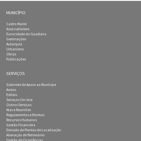
MUNICÍPIO
Castro Marim
Associativismo
Eurocidade do Guadiana
Geminações
Autarquia
Urbanismo
Obras
Publicações
SERVIÇOS
Gabinete de Apoio ao Munícipe
Avisos
Editais
Serviços On-line
Outros Serviços
Atas e Reuniões
Regulamentos e Normas
Recursos Humanos
Gestão Financeira
Emissão de Plantas de Localização
Alienação de Património
Gestão de Ocorrências