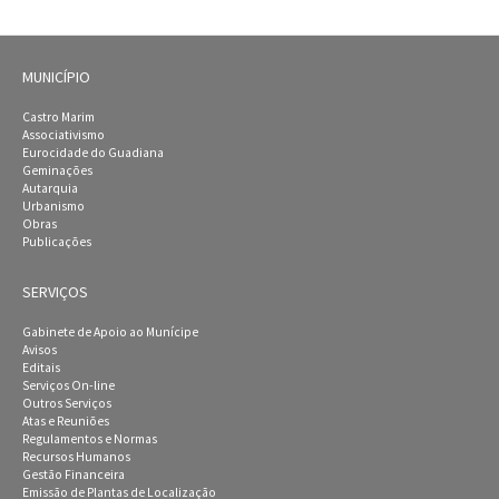
MUNICÍPIO
Castro Marim
Associativismo
Eurocidade do Guadiana
Geminações
Autarquia
Urbanismo
Obras
Publicações
SERVIÇOS
Gabinete de Apoio ao Munícipe
Avisos
Editais
Serviços On-line
Outros Serviços
Atas e Reuniões
Regulamentos e Normas
Recursos Humanos
Gestão Financeira
Emissão de Plantas de Localização