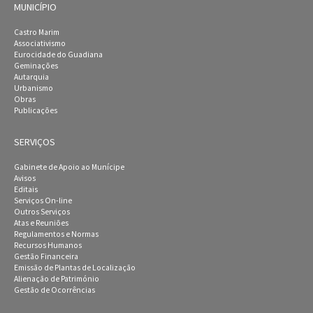
MUNICÍPIO
Castro Marim
Associativismo
Eurocidade do Guadiana
Geminações
Autarquia
Urbanismo
Obras
Publicações
SERVIÇOS
Gabinete de Apoio ao Munícipe
Avisos
Editais
Serviços On-line
Outros Serviços
Atas e Reuniões
Regulamentos e Normas
Recursos Humanos
Gestão Financeira
Emissão de Plantas de Localização
Alienação de Património
Gestão de Ocorrências